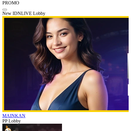
PROMO
New IDNLIVE Lobby
MAINKAN
PP Lobby