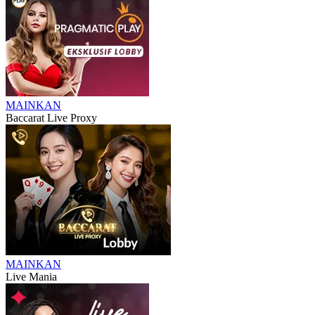
MAINKAN
Baccarat Live Proxy
MAINKAN
Live Mania