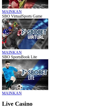
MAINKAN
SBO VirtualSports Game
MAINKAN
SBO SportsBook Lite
MAINKAN
Live Casino