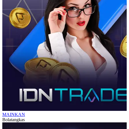
MAINKAN
Bolatangkas