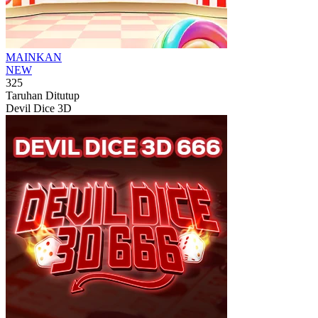
MAINKAN
NEW
325
Taruhan Ditutup
Devil Dice 3D