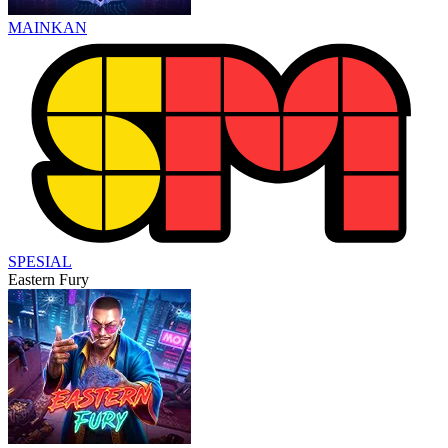
MAINKAN
SPESIAL
Eastern Fury