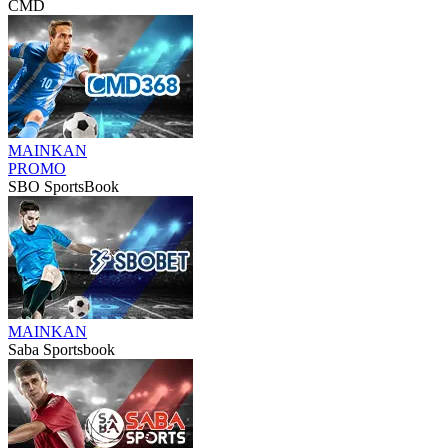
CMD
MAINKAN
PROMO
SBO SportsBook
MAINKAN
Saba Sportsbook