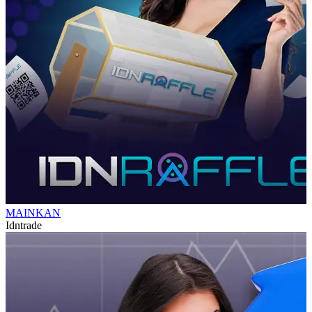
MAINKAN
Idntrade