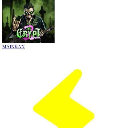
MAINKAN