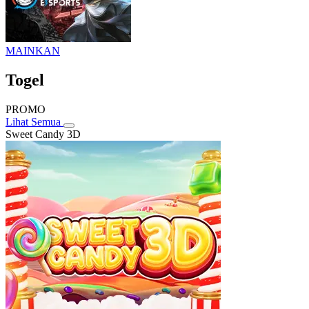
MAINKAN
Togel
PROMO
Lihat Semua
Sweet Candy 3D