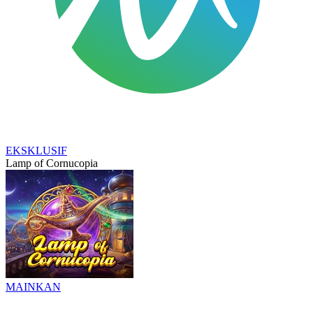
EKSKLUSIF
Lamp of Cornucopia
MAINKAN