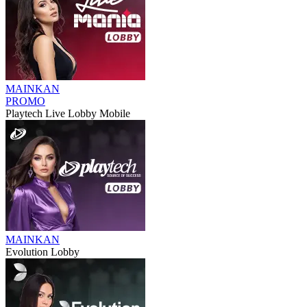
MAINKAN
PROMO
Playtech Live Lobby Mobile
MAINKAN
Evolution Lobby