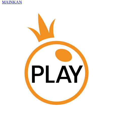
MAINKAN