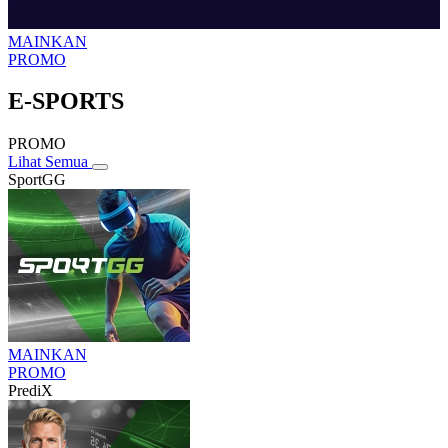
MAINKAN
PROMO
E-SPORTS
PROMO
Lihat Semua
SportGG
MAINKAN
PROMO
PrediX